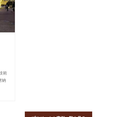
Y
の技術
材納