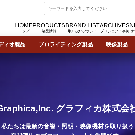
HOME
PRODUCTS
BRAND LIST
ARCHIVES
N
トップ
製品情報
取り扱いブランド
プロジェクト事例
新
ディオ製品
プロライティング製品
映像製品
Graphica,Inc. グラフィカ株式会
私たちは最新の音響・照明・映像機材を取り扱う