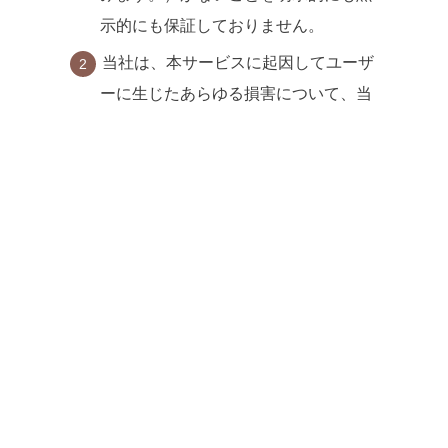
示的にも保証しておりません。
当社は、本サービスに起因してユーザ
ーに生じたあらゆる損害について、当
社の故意又は重過失による場合を除
き、一切の責任を負いません。
第10条（サービス
内容の変更等）
当社は、ユーザーへの事前の通知なく、
本サービスの内容を変更し、または本サ